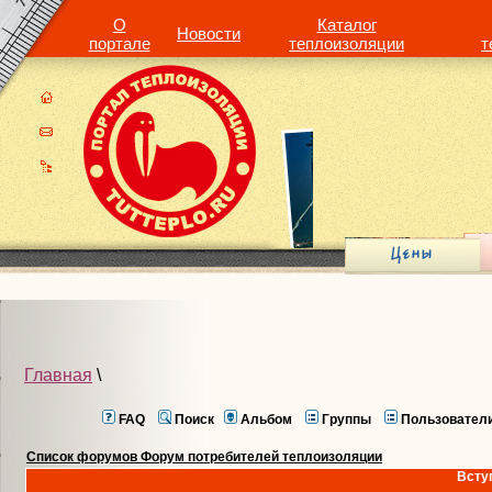
О
Каталог
Новости
портале
теплоизоляции
т
Главная
\
FAQ
Поиск
Альбом
Группы
Пользовател
Список форумов Форум потребителей теплоизоляции
Всту