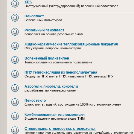
XPS
Экструзионный (экструдированный) вспененный полистирол
Пенопласт
Вспененный полистирол
Резольный пенопласт
пенопласт на основе резольных смол
Жидко-керамические теплоизоляционные покрытия
Обсуждения, вопросы, комментарии
Вспененный полиэтилен
Теплоизоляция из вспененного полиэтилена
ППУ теплоизоляция из пенополиуретана
Скорлупы ППУ, плиты ППУ, напыление ППУ, заливка ППУ
Аэрогели, пирогели, криогели
разработаны по нанотехнологиям
Пеностекло
блоки, плиты, гравий, состоящие на 100% из стеклянных ячеек
Комбинированная теплоизоляция
В одном изделии несколько видов ТИМ
Стеклоткань, стеклосетка, cтеклохолст
тонкое и прочное волокно, изготовленное из тончайших стеклянных ни