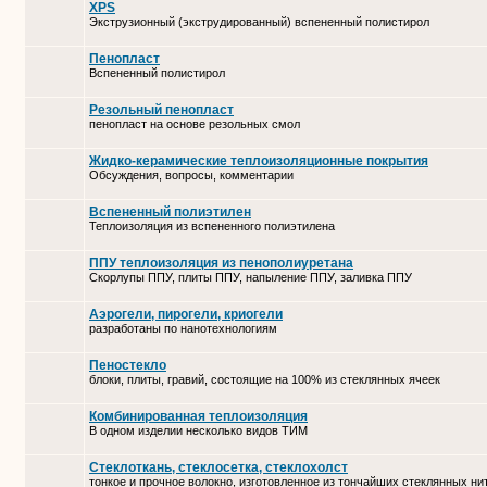
XPS
Экструзионный (экструдированный) вспененный полистирол
Пенопласт
Вспененный полистирол
Резольный пенопласт
пенопласт на основе резольных смол
Жидко-керамические теплоизоляционные покрытия
Обсуждения, вопросы, комментарии
Вспененный полиэтилен
Теплоизоляция из вспененного полиэтилена
ППУ теплоизоляция из пенополиуретана
Скорлупы ППУ, плиты ППУ, напыление ППУ, заливка ППУ
Аэрогели, пирогели, криогели
разработаны по нанотехнологиям
Пеностекло
блоки, плиты, гравий, состоящие на 100% из стеклянных ячеек
Комбинированная теплоизоляция
В одном изделии несколько видов ТИМ
Стеклоткань, стеклосетка, cтеклохолст
тонкое и прочное волокно, изготовленное из тончайших стеклянных ни