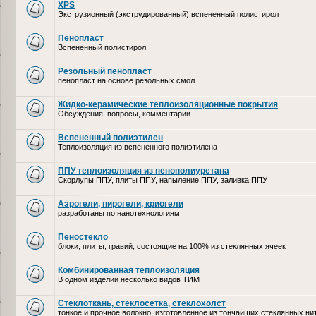
XPS
Экструзионный (экструдированный) вспененный полистирол
Пенопласт
Вспененный полистирол
Резольный пенопласт
пенопласт на основе резольных смол
Жидко-керамические теплоизоляционные покрытия
Обсуждения, вопросы, комментарии
Вспененный полиэтилен
Теплоизоляция из вспененного полиэтилена
ППУ теплоизоляция из пенополиуретана
Скорлупы ППУ, плиты ППУ, напыление ППУ, заливка ППУ
Аэрогели, пирогели, криогели
разработаны по нанотехнологиям
Пеностекло
блоки, плиты, гравий, состоящие на 100% из стеклянных ячеек
Комбинированная теплоизоляция
В одном изделии несколько видов ТИМ
Стеклоткань, стеклосетка, cтеклохолст
тонкое и прочное волокно, изготовленное из тончайших стеклянных ни