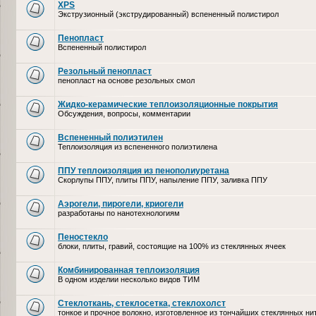
XPS
Экструзионный (экструдированный) вспененный полистирол
Пенопласт
Вспененный полистирол
Резольный пенопласт
пенопласт на основе резольных смол
Жидко-керамические теплоизоляционные покрытия
Обсуждения, вопросы, комментарии
Вспененный полиэтилен
Теплоизоляция из вспененного полиэтилена
ППУ теплоизоляция из пенополиуретана
Скорлупы ППУ, плиты ППУ, напыление ППУ, заливка ППУ
Аэрогели, пирогели, криогели
разработаны по нанотехнологиям
Пеностекло
блоки, плиты, гравий, состоящие на 100% из стеклянных ячеек
Комбинированная теплоизоляция
В одном изделии несколько видов ТИМ
Стеклоткань, стеклосетка, cтеклохолст
тонкое и прочное волокно, изготовленное из тончайших стеклянных ни