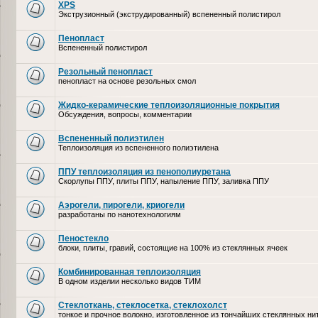
XPS
Экструзионный (экструдированный) вспененный полистирол
Пенопласт
Вспененный полистирол
Резольный пенопласт
пенопласт на основе резольных смол
Жидко-керамические теплоизоляционные покрытия
Обсуждения, вопросы, комментарии
Вспененный полиэтилен
Теплоизоляция из вспененного полиэтилена
ППУ теплоизоляция из пенополиуретана
Скорлупы ППУ, плиты ППУ, напыление ППУ, заливка ППУ
Аэрогели, пирогели, криогели
разработаны по нанотехнологиям
Пеностекло
блоки, плиты, гравий, состоящие на 100% из стеклянных ячеек
Комбинированная теплоизоляция
В одном изделии несколько видов ТИМ
Стеклоткань, стеклосетка, cтеклохолст
тонкое и прочное волокно, изготовленное из тончайших стеклянных ни