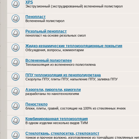
XPS
Экструзионный (экструдированный) вспененный полистирол
Пенопласт
Вспененный полистирол
Резольный пенопласт
пенопласт на основе резольных смол
Жидко-керамические теплоизоляционные покрытия
Обсуждения, вопросы, комментарии
Вспененный полиэтилен
Теплоизоляция из вспененного полиэтилена
ППУ теплоизоляция из пенополиуретана
Скорлупы ППУ, плиты ППУ, напыление ППУ, заливка ППУ
Аэрогели, пирогели, криогели
разработаны по нанотехнологиям
Пеностекло
блоки, плиты, гравий, состоящие на 100% из стеклянных ячеек
Комбинированная теплоизоляция
В одном изделии несколько видов ТИМ
Стеклоткань, стеклосетка, cтеклохолст
тонкое и прочное волокно, изготовленное из тончайших стеклянных ни