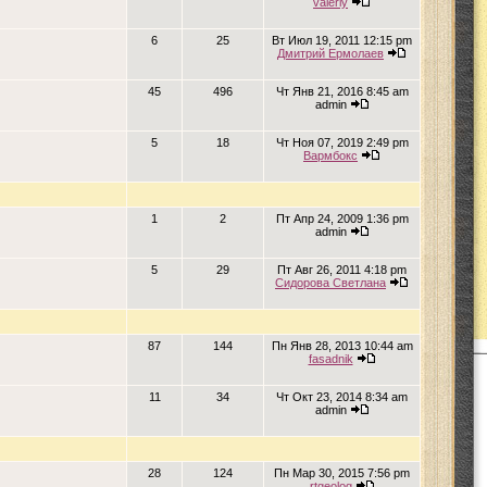
valeriy
6
25
Вт Июл 19, 2011 12:15 pm
Дмитрий Ермолаев
45
496
Чт Янв 21, 2016 8:45 am
admin
5
18
Чт Ноя 07, 2019 2:49 pm
Вармбокс
1
2
Пт Апр 24, 2009 1:36 pm
admin
5
29
Пт Авг 26, 2011 4:18 pm
Сидорова Светлана
87
144
Пн Янв 28, 2013 10:44 am
fasadnik
11
34
Чт Окт 23, 2014 8:34 am
admin
28
124
Пн Мар 30, 2015 7:56 pm
rtgeolog