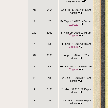
комуникатор
48
252
Ср Янв 26, 2022 4:56 pm
admin
6
92
Вт Мар 27, 2012 12:57 am
Eugene
107
2067
Вт Фев 09, 2016 12:03 am
Eugene
7
13
Пн Сен 24, 2012 3:48 am
Баррик
40
262
Чт Апр 18, 2024 10:02 am
admin
8
52
Пт Июл 10, 2015 10:54 am
Eugene
14
48
Вт Июл 21, 2015 8:31 am
admin
4
152
Ср Июн 08, 2011 3:45 pm
admin
25
26
Ср Фев 17, 2016 5:59 pm
admin