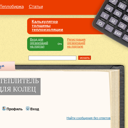
Теплобиржа
Статьи
Калькулятор
толщины
теплоизоляции
Вход для
Регистрация
организаций
организаций
на портал
на портале
Профиль
Вход
Найти сообщения без ответов