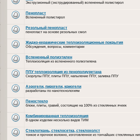
Экструзионный (экструдированный) вспененный полистирол
Пенопласт
Вспененный полистирол
Резольный пенопласт
пенопласт на основе резольных смол
Жидко-керамические теплоизоляционные покрытия
Обсуждения, вопросы, комментарии
Вспененный полиэтилен
Теплоизоляция из вспененного полиэтилена
ППУ теплоизоляция из пенополиуретана
Скорлупы ППУ, плиты ППУ, напыление ППУ, заливка ППУ
Аэрогели, пирогели, криогели
разработаны по нанотехнологиям
Пеностекло
блоки, плиты, гравий, состоящие на 100% из стеклянных ячеек
Комбинированная теплоизоляция
В одном изделии несколько видов ТИМ
Стеклоткань, стеклосетка, cтеклохолст
тонкое и прочное волокно, изготовленное из тончайших стеклянных ни