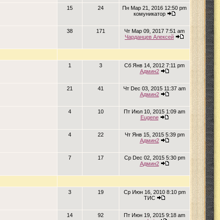
15
24
Пн Мар 21, 2016 12:50 pm
комуникатор
38
171
Чт Мар 09, 2017 7:51 am
Чарданцев Алексей
1
3
Сб Янв 14, 2012 7:11 pm
Админ2
21
41
Чт Dec 03, 2015 11:37 am
Админ2
4
10
Пт Июл 10, 2015 1:09 am
Eugene
4
22
Чт Янв 15, 2015 5:39 pm
Админ2
7
17
Ср Dec 02, 2015 5:30 pm
Админ2
3
19
Ср Июн 16, 2010 8:10 pm
ТИС
14
92
Пт Июн 19, 2015 9:18 am