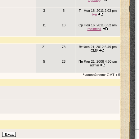
3
5
Пт Ноя 18, 2011 2:03 pm
ilya
11
13
Ср Ноя 16, 2011 6:52 am
rosinteh1
21
78
Вт Фев 21, 2012 6:49 pm
СМУ
5
23
Пн Янв 21, 2008 4:50 pm
admin
Часовой пояс: GMT + 5