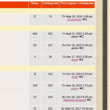
Темы
Сообщения
Последнее сообщение
27
74
Пт Мар 18, 2016 1:58 pm
Ecokremniy
440
252
Чт Май 11, 2023 1:00 pm
admin
63
157
Пн Окт 19, 2015 5:38 pm
admin
4
28
Ср Авг 17, 2011 3:36 pm
ShaR
11
142
Чт Окт 23, 2014 9:23 am
ShaR
139
933
Пт Фев 19, 2016 7:21 pm
valeriy
27
104
Вс Окт 20, 2013 8:28 pm
Дмитрий Абрамов
72
201
Вт Май 16, 2017 10:40 am