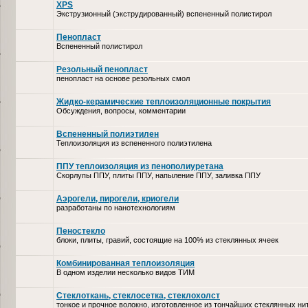
XPS
Экструзионный (экструдированный) вспененный полистирол
Пенопласт
Вспененный полистирол
Резольный пенопласт
пенопласт на основе резольных смол
Жидко-керамические теплоизоляционные покрытия
Обсуждения, вопросы, комментарии
Вспененный полиэтилен
Теплоизоляция из вспененного полиэтилена
ППУ теплоизоляция из пенополиуретана
Скорлупы ППУ, плиты ППУ, напыление ППУ, заливка ППУ
Аэрогели, пирогели, криогели
разработаны по нанотехнологиям
Пеностекло
блоки, плиты, гравий, состоящие на 100% из стеклянных ячеек
Комбинированная теплоизоляция
В одном изделии несколько видов ТИМ
Стеклоткань, стеклосетка, cтеклохолст
тонкое и прочное волокно, изготовленное из тончайших стеклянных ни