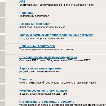
XPS
Экструзионный (экструдированный) вспененный полистирол
Пенопласт
Вспененный полистирол
Резольный пенопласт
пенопласт на основе резольных смол
Жидко-керамические теплоизоляционные покрытия
Обсуждения, вопросы, комментарии
Вспененный полиэтилен
Теплоизоляция из вспененного полиэтилена
ППУ теплоизоляция из пенополиуретана
Скорлупы ППУ, плиты ППУ, напыление ППУ, заливка ППУ
Аэрогели, пирогели, криогели
разработаны по нанотехнологиям
Пеностекло
блоки, плиты, гравий, состоящие на 100% из стеклянных ячеек
Комбинированная теплоизоляция
В одном изделии несколько видов ТИМ
Стеклоткань, стеклосетка, cтеклохолст
тонкое и прочное волокно, изготовленное из тончайших стеклянных ни