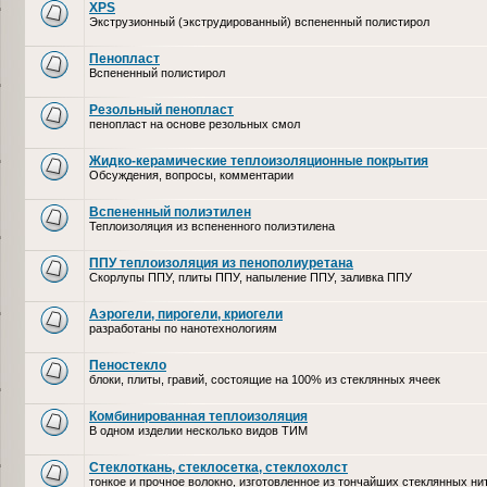
XPS
Экструзионный (экструдированный) вспененный полистирол
Пенопласт
Вспененный полистирол
Резольный пенопласт
пенопласт на основе резольных смол
Жидко-керамические теплоизоляционные покрытия
Обсуждения, вопросы, комментарии
Вспененный полиэтилен
Теплоизоляция из вспененного полиэтилена
ППУ теплоизоляция из пенополиуретана
Скорлупы ППУ, плиты ППУ, напыление ППУ, заливка ППУ
Аэрогели, пирогели, криогели
разработаны по нанотехнологиям
Пеностекло
блоки, плиты, гравий, состоящие на 100% из стеклянных ячеек
Комбинированная теплоизоляция
В одном изделии несколько видов ТИМ
Стеклоткань, стеклосетка, cтеклохолст
тонкое и прочное волокно, изготовленное из тончайших стеклянных ни