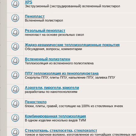
XPS
Экструзионный (экструдированный) вспененный полистирол
Пенопласт
Вспененный полистирол
Резольный пенопласт
пенопласт на основе резольных смол
Жидко-керамические теплоизоляционные покрытия
Обсуждения, вопросы, комментарии
Вспененный полиэтилен
Теплоизоляция из вспененного полиэтилена
ППУ теплоизоляция из пенополиуретана
Скорлупы ППУ, плиты ППУ, напыление ППУ, заливка ППУ
Аэрогели, пирогели, криогели
разработаны по нанотехнологиям
Пеностекло
блоки, плиты, гравий, состоящие на 100% из стеклянных ячеек
Комбинированная теплоизоляция
В одном изделии несколько видов ТИМ
Стеклоткань, стеклосетка, cтеклохолст
тонкое и прочное волокно, изготовленное из тончайших стеклянных ни