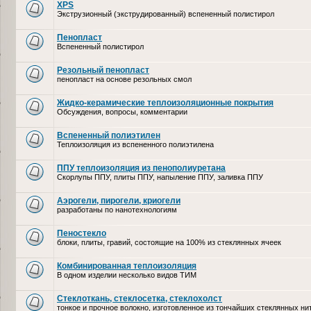
XPS
Экструзионный (экструдированный) вспененный полистирол
Пенопласт
Вспененный полистирол
Резольный пенопласт
пенопласт на основе резольных смол
Жидко-керамические теплоизоляционные покрытия
Обсуждения, вопросы, комментарии
Вспененный полиэтилен
Теплоизоляция из вспененного полиэтилена
ППУ теплоизоляция из пенополиуретана
Скорлупы ППУ, плиты ППУ, напыление ППУ, заливка ППУ
Аэрогели, пирогели, криогели
разработаны по нанотехнологиям
Пеностекло
блоки, плиты, гравий, состоящие на 100% из стеклянных ячеек
Комбинированная теплоизоляция
В одном изделии несколько видов ТИМ
Стеклоткань, стеклосетка, cтеклохолст
тонкое и прочное волокно, изготовленное из тончайших стеклянных ни