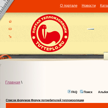
О портале
Новости
Ката
Главная
\
FAQ
Поиск
Альбо
Список форумов Форум потребителей теплоизоляции