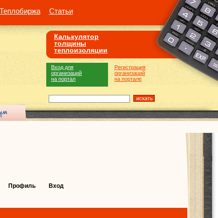
Теплобиржа
Статьи
Калькулятор
толщины
теплоизоляции
Вход для
Регистрация
организаций
организаций
на портал
на портале
Профиль
Вход