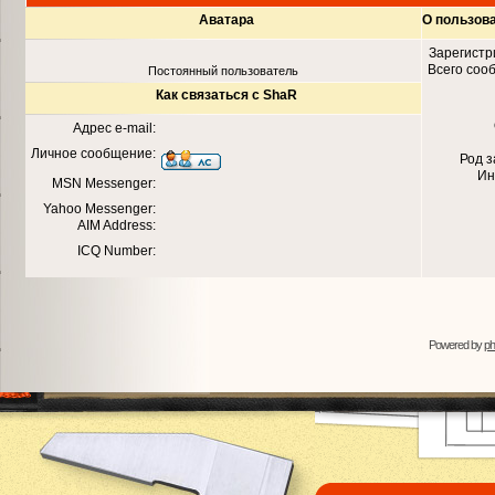
Аватара
О пользов
Зарегистр
Всего соо
Постоянный пользователь
Как связаться с ShaR
Адрес e-mail:
Личное сообщение:
Род 
Ин
MSN Messenger:
Yahoo Messenger:
AIM Address:
ICQ Number:
Powered by
p