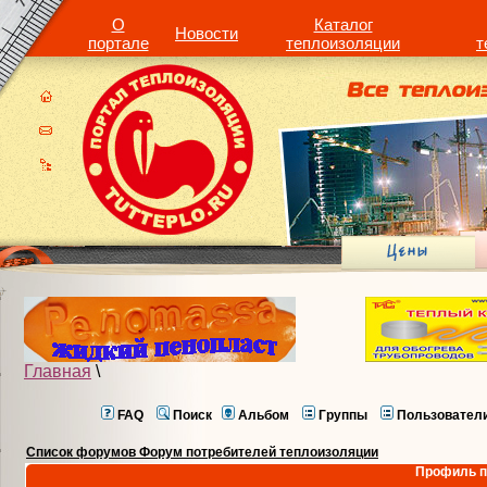
О
Каталог
Новости
портале
теплоизоляции
т
Главная
\
FAQ
Поиск
Альбом
Группы
Пользовател
Список форумов Форум потребителей теплоизоляции
Профиль п