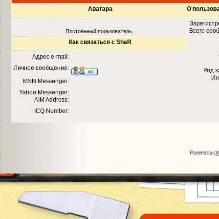
Аватара
О пользов
Зарегистр
Всего соо
Постоянный пользователь
Как связаться с ShaR
Адрес e-mail:
Личное сообщение:
Род 
Ин
MSN Messenger:
Yahoo Messenger:
AIM Address:
ICQ Number:
Powered by
p