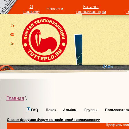
О
Каталог
Новости
портале
теплоизоляции
т
Главная
\
FAQ
Поиск
Альбом
Группы
Пользовател
Список форумов Форум потребителей теплоизоляции
Профиль пол