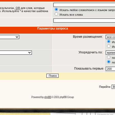
езультатах,
OR
для слов, которые
Искать любое слово/поиск с языком запр
о. Используйте * в качестве шаблона
Искать все слова
Параметры запроса
Время размещения:
Ис
Ис
Упорядочить по:
по
по
Показывать первые
Перейти:
Powered by
phpBB
© 2001 phpBB Group