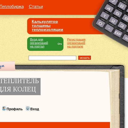
Теплобиржа
Статьи
Калькулятор
толщины
теплоизоляции
Вход для
Регистрация
организаций
организаций
на портал
на портале
Профиль
Вход