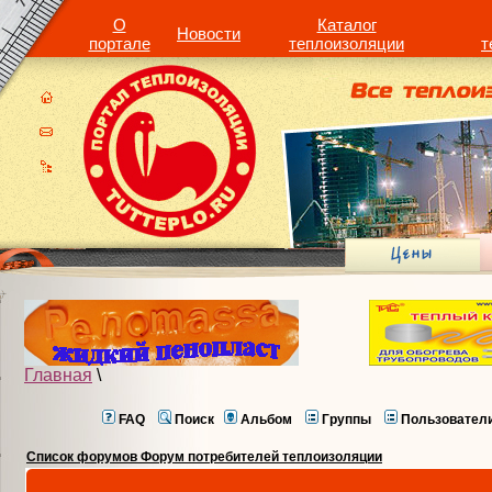
О
Каталог
Новости
портале
теплоизоляции
т
Главная
\
FAQ
Поиск
Альбом
Группы
Пользовател
Список форумов Форум потребителей теплоизоляции