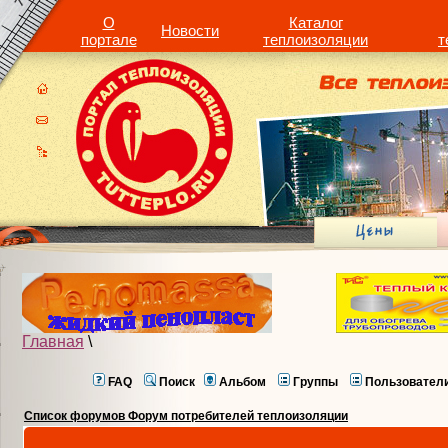
О
Каталог
Новости
портале
теплоизоляции
т
Главная
\
FAQ
Поиск
Альбом
Группы
Пользовател
Список форумов Форум потребителей теплоизоляции