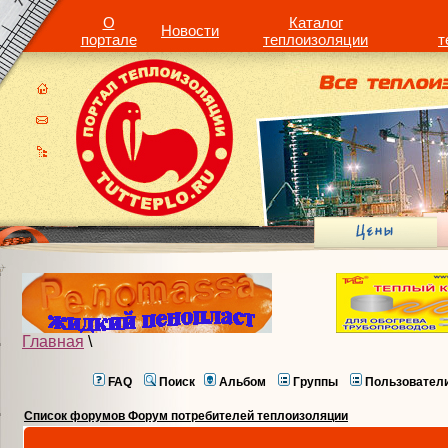
О
Каталог
Новости
портале
теплоизоляции
т
Главная
\
FAQ
Поиск
Альбом
Группы
Пользовател
Список форумов Форум потребителей теплоизоляции