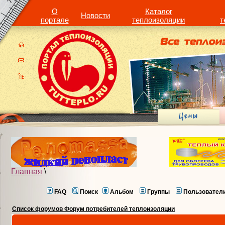
О
Каталог
Новости
портале
теплоизоляции
т
Главная
\
FAQ
Поиск
Альбом
Группы
Пользовател
Список форумов Форум потребителей теплоизоляции