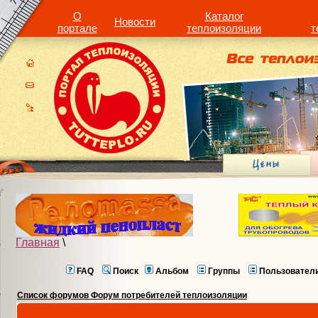
О
Каталог
Новости
портале
теплоизоляции
т
Главная
\
FAQ
Поиск
Альбом
Группы
Пользовател
Список форумов Форум потребителей теплоизоляции