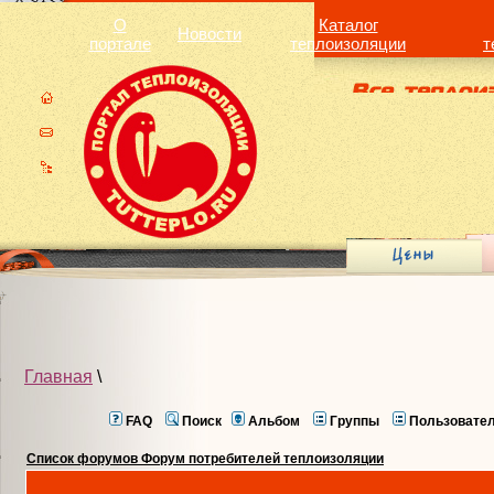
О
Каталог
Новости
портале
теплоизоляции
т
Главная
\
FAQ
Поиск
Альбом
Группы
Пользовате
Список форумов Форум потребителей теплоизоляции