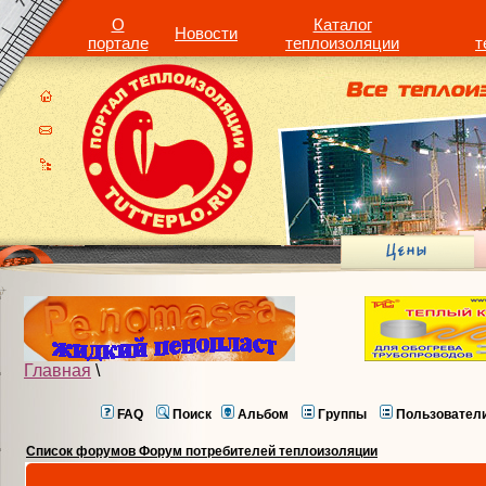
О
Каталог
Новости
портале
теплоизоляции
т
Главная
\
FAQ
Поиск
Альбом
Группы
Пользовател
Список форумов Форум потребителей теплоизоляции