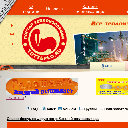
О
Каталог
Новости
портале
теплоизоляции
т
Главная
\
FAQ
Поиск
Альбом
Группы
Пользовател
Список форумов Форум потребителей теплоизоляции