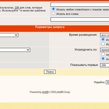
езультатах,
OR
для слов, которые
Искать любое слово/поиск с языком запр
о. Используйте * в качестве шаблона
Искать все слова
Параметры запроса
Время размещения:
Ис
Ис
Упорядочить по:
по
по
Показывать первые
Перейти:
Powered by
phpBB
© 2001 phpBB Group