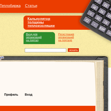
Теплобиржа
Статьи
Калькулятор
толщины
теплоизоляции
Вход для
Регистрация
организаций
организаций
на портал
на портале
Профиль
Вход