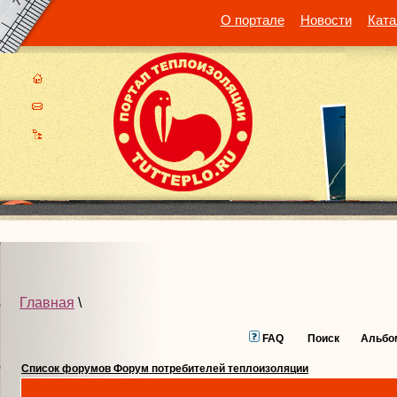
О портале
Новости
Ката
Главная
\
FAQ
Поиск
Альбо
Список форумов Форум потребителей теплоизоляции