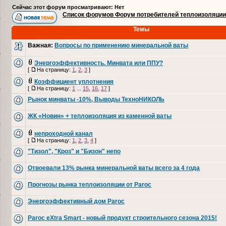
Сейчас этот форум просматривают: Нет
Список форумов Форум потребителей теплоизоляции
Темы
Важная:
Вопросы по применению минеральной ваты
Энергоэффективность. Минвата или ППУ?
[
На страницу:
1
,
2
,
3
]
Коэффициент уплотнения
[
На страницу:
1
...
15
,
16
,
17
]
Рынок минваты -10%, Выводы ТехноНИКОЛЬ
ЖК «Новин» + теплоизоляция из каменной ваты
непроходной канал
[
На страницу:
1
,
2
,
3
,
4
]
"Тизол", "Кроз" и "Бизон" непо
Отвоевали 13% рынка минеральной ваты всего за 4 года
Прогнозы рынка теплоизоляции от Paroc
Энергоэффективный дом Paroc
Paroc eXtra Smart - новый продукт строительного сезона 2015!