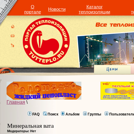
О
Каталог
Новости
портале
теплоизоляции
т
Главная
\
FAQ
Поиск
Альбом
Группы
Пользовател
Минеральная вата
Модераторы: Нет