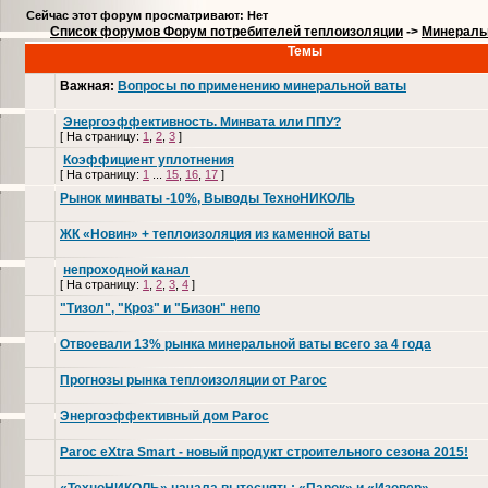
Сейчас этот форум просматривают: Нет
Список форумов Форум потребителей теплоизоляции
->
Минераль
Темы
Важная:
Вопросы по применению минеральной ваты
Энергоэффективность. Минвата или ППУ?
[
На страницу:
1
,
2
,
3
]
Коэффициент уплотнения
[
На страницу:
1
...
15
,
16
,
17
]
Рынок минваты -10%, Выводы ТехноНИКОЛЬ
ЖК «Новин» + теплоизоляция из каменной ваты
непроходной канал
[
На страницу:
1
,
2
,
3
,
4
]
"Тизол", "Кроз" и "Бизон" непо
Отвоевали 13% рынка минеральной ваты всего за 4 года
Прогнозы рынка теплоизоляции от Paroc
Энергоэффективный дом Paroc
Paroc eXtra Smart - новый продукт строительного сезона 2015!