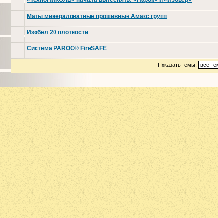
«ТехноНИКОЛЬ» начала вытеснять: «Парок» и «Изовер»
Маты минераловатные прошивные Амакс групп
Изобел 20 плотности
Система PAROC® FireSAFE
Показать темы: