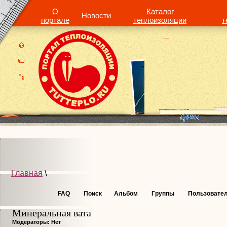
О
Каталог
Новости
портале
теплоизоляции
т
Главная
\
FAQ
Поиск
Альбом
Группы
Пользовате
Минеральная вата
Модераторы: Нет