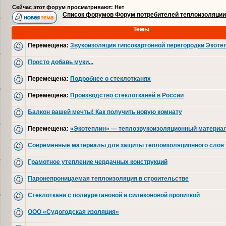
Сейчас этот форум просматривают: Нет
Список форумов Форум потребителей теплоизоляции
Темы
Перемещена:
Звукоизоляция гипсокартонной перегородки Экоте
Просто добавь муки...
Перемещена:
Подробнее о стеклотканях
Перемещена:
Производство стеклотканей в России
Балкон вашей мечты! Как получить новую комнату
Перемещена:
«Экотеплин» — теплозвукоизоляционный материал
Современные материалы для защиты теплоизоляционного слоя 
Грамотное утепление чердачных конструкций
Паронепроницаемая теплоизоляция в строительстве
Стеклоткани с полиуретановой и силиконовой пропиткой
ООО «Судогодская изоляция»