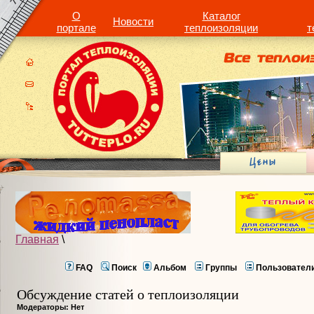
О
Каталог
Новости
портале
теплоизоляции
т
Главная
\
FAQ
Поиск
Альбом
Группы
Пользовател
Обсуждение статей о теплоизоляции
Модераторы: Нет