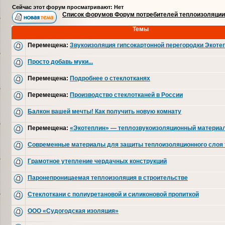
Сейчас этот форум просматривают: Нет
Список форумов Форум потребителей теплоизоляции
Темы
Перемещена:
Звукоизоляция гипсокартонной перегородки Экоте
Просто добавь муки...
Перемещена:
Подробнее о стеклотканях
Перемещена:
Производство стеклотканей в России
Балкон вашей мечты! Как получить новую комнату
Перемещена:
«Экотеплин» — теплозвукоизоляционный материал
Современные материалы для защиты теплоизоляционного слоя 
Грамотное утепление чердачных конструкций
Паронепроницаемая теплоизоляция в строительстве
Стеклоткани с полиуретановой и силиконовой пропиткой
ООО «Судогодская изоляция»