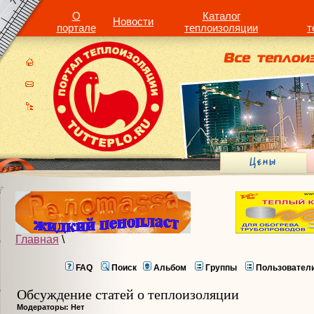
О
Каталог
Новости
портале
теплоизоляции
т
Главная
\
FAQ
Поиск
Альбом
Группы
Пользовател
Обсуждение статей о теплоизоляции
Модераторы: Нет