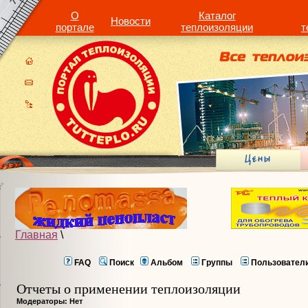
О
Каталог
Новости
портале
теплоизоляции
т
Главная
\
FAQ
Поиск
Альбом
Группы
Пользовател
Отчеты о применении теплоизоляции
Модераторы: Нет