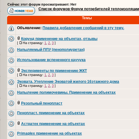
Сейчас этот форум просматривают: Нет
Список форумов Форум потребителей теплоизоляции
Темы
Объявление:
Правила добавления сообщений в эту тему.
Корунд применение на объектах, отзывы
[
На страницу:
1
,
2
,
3
]
Напыляемый ППУ (пенополиуретан)
Использование вспененного каучука
Эксперименты по применению ЖКТ
[
На страницу:
1
,
2
,
3
]
Эковата. Утепление Эковатой жилого 16этажного дома
[
На страницу:
1
,
2
,
3
]
Напыление полимочевины. Применение на объектах
Резольный пенопласт
Пенопласт. применение на объектах
Астратек применение на объектах
Primaplex применение на объектах