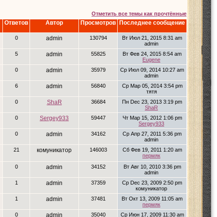
Отметить все темы как прочтённые
Ответов
Автор
Просмотров
Последнее сообщение
0
admin
130794
Вт Июл 21, 2015 8:31 am
admin
5
admin
55825
Вт Фев 24, 2015 8:54 am
Eugene
0
admin
35979
Ср Июл 09, 2014 10:27 am
admin
6
admin
56840
Ср Мар 05, 2014 3:54 pm
тятя
0
ShaR
36684
Пн Dec 23, 2013 3:19 pm
ShaR
0
Sergey933
59447
Чт Мар 15, 2012 1:06 pm
Sergey933
0
admin
34162
Ср Апр 27, 2011 5:36 pm
admin
21
комуникатор
146003
Сб Фев 19, 2011 1:20 am
пермяк
0
admin
34152
Вт Авг 10, 2010 3:36 pm
admin
1
admin
37359
Ср Dec 23, 2009 2:50 pm
комуникатор
1
admin
37481
Вт Окт 13, 2009 11:05 am
пермяк
0
admin
35040
Ср Июн 17, 2009 11:30 am