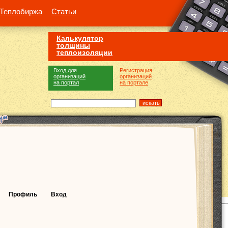
Теплобиржа
Статьи
Калькулятор
толщины
теплоизоляции
Вход для
Регистрация
организаций
организаций
на портал
на портале
Профиль
Вход