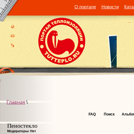
О портале
Новости
Ката
Главная
\
FAQ
Поиск
Альбо
Пеностекло
Модераторы: Нет