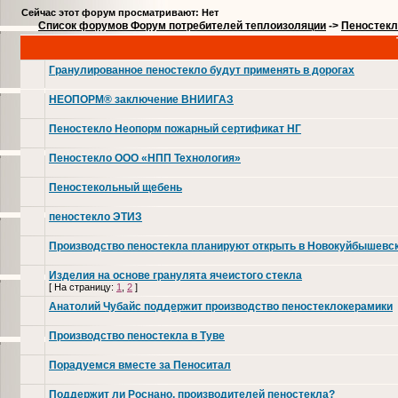
Сейчас этот форум просматривают: Нет
Список форумов Форум потребителей теплоизоляции
->
Пеностекл
Гранулированное пеностекло будут применять в дорогах
НЕОПОРМ® заключение ВНИИГАЗ
Пеностекло Неопорм пожарный сертификат НГ
Пеностекло ООО «НПП Технология»
Пеностекольный щебень
пеностекло ЭТИЗ
Производство пеностекла планируют открыть в Новокуйбышевс
Изделия на основе гранулята ячеистого стекла
[
На страницу:
1
,
2
]
Анатолий Чубайс поддержит производство пеностеклокерамики
Производство пеностекла в Туве
Порадуемся вместе за Пеноситал
Поддержит ли Роснано, производителей пеностекла?