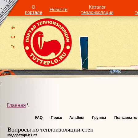
О
Каталог
Новости
портале
теплоизоляции
т
Главная
\
FAQ
Поиск
Альбом
Группы
Пользовате
Вопросы по теплоизоляции стен
Модераторы: Нет