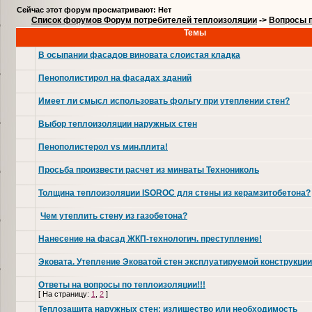
Сейчас этот форум просматривают: Нет
Список форумов Форум потребителей теплоизоляции
->
Вопросы п
Темы
В осыпании фасадов виновата слоистая кладка
Пенополистирол на фасадах зданий
Имеет ли смысл использовать фольгу при утеплении стен?
Выбор теплоизоляции наружных стен
Пенополистерол vs мин.плита!
Просьба произвести расчет из минваты Технониколь
Толщина теплоизоляции ISOROC для стены из керамзитобетона?
Чем утеплить стену из газобетона?
Нанесение на фасад ЖКП-технологич. преступление!
Эковата. Утепление Эковатой стен эксплуатируемой конструкции
Ответы на вопросы по теплоизоляции!!!
[
На страницу:
1
,
2
]
Теплозащита наружных стен: излишество или необходимость