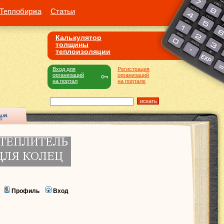
Теплобиржа
Статьи
Калькулятор
толщины
теплоизоляции
Вход для
Регистрация
организаций
организаций
на портал
на портале
Профиль
Вход