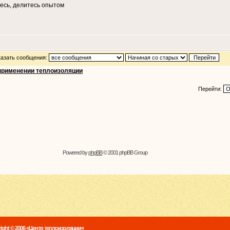
есь, делитесь опытом
азать сообщения:
применении теплоизоляции
Перейти:
Powered by
phpBB
© 2001 phpBB Group
ight © 2006 «Центр теплоизоляции»