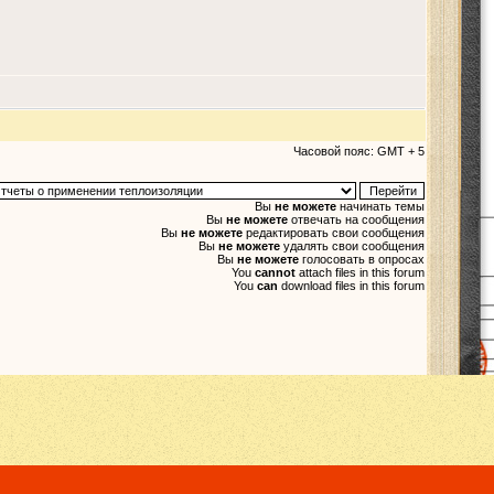
Часовой пояс: GMT + 5
Вы
не можете
начинать темы
Вы
не можете
отвечать на сообщения
Вы
не можете
редактировать свои сообщения
Вы
не можете
удалять свои сообщения
Вы
не можете
голосовать в опросах
You
cannot
attach files in this forum
You
can
download files in this forum