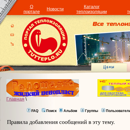
О
Каталог
Новости
портале
теплоизоляции
т
Главная
\
FAQ
Поиск
Альбом
Группы
Пользовател
Правила добавления сообщений в эту тему.