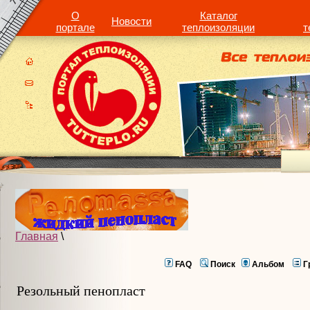
О
Каталог
Новости
портале
теплоизоляции
т
Главная
\
FAQ
Поиск
Альбом
Г
Резольный пенопласт