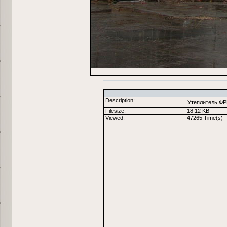
Description:
Утеплитель ФР
Filesize:
18.12 KB
Viewed:
47265 Time(s)