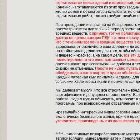
строительстве жилых зданий и помещений, так
Конечно, изготавливаются из этих производны
жилых домов и объектов соц-культбыта, но они
строительных работ, так как требуют особых т
При проведении испытаний на безвредность ма
рассматривается длительный период времени 
вредных веществ.
К примеру, тот же полистир
далеко не превышающих ПДК, т.е. никто сразу 
что с течением времени вредные вещества в о
здоровьем, от различного вида аллергий до ас
но крайне мало делается для того, чтобы обез
и дешево и красиво, а на самом деле,
все эти 
полистиролом ни что иное, как газовые камер
рассказывают про всевозможные добавки и техн
физики не отменишь.
Просто не нужно путать ц
обойдешься, а вот в квартире лучше обойтис
Каждый материал был придуман и сделан для к
со своими характеристиками и применяться д
Мы далеки от мысли, что все строители – вре
сертификацию и допущены к применению. В эт
работа, людям нужно объяснять, чем грозит в
программы про всевозможные отравленные или 
Чрезвычайно интересным видом современных 
экологически безопасного жилья, причем прак
утеплители, произведенные из полиэтиленте
***** - экологичные пожаробезопасные матер
теплоизоляции, минеральной вате и пенополис