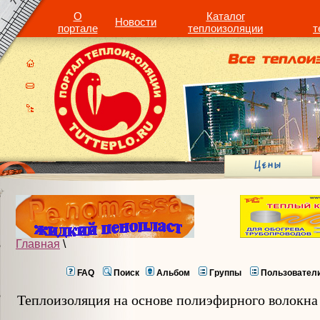
О
Каталог
Новости
портале
теплоизоляции
т
Главная
\
FAQ
Поиск
Альбом
Группы
Пользовател
Теплоизоляция на основе полиэфирного волокна