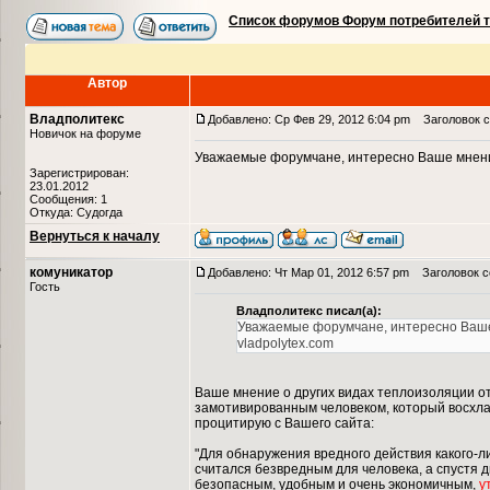
Список форумов Форум потребителей 
Автор
Владполитекс
Добавлено: Ср Фев 29, 2012 6:04 pm
Заголовок со
Новичок на форуме
Уважаемые форумчане, интересно Ваше мнение
Зарегистрирован:
23.01.2012
Сообщения: 1
Откуда: Судогда
Вернуться к началу
комуникатор
Добавлено: Чт Мар 01, 2012 6:57 pm
Заголовок со
Гость
Владполитекс писал(а):
Уважаемые форумчане, интересно Ваше
vladpolytex.com
Ваше мнение о других видах теплоизоляции от
замотивированным человеком, который восхлав
процитирую с Вашего сайта:
"Для обнаружения вредного действия какого-л
считался безвредным для человека, а спустя 
безопасным, удобным и очень экономичным,
у