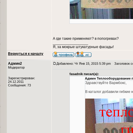
А где такие применяют? в попогревах?
_________________
Я, за мокрые штукатурные фасады!
Вернуться к началу
Админ2
Добавлено: Чт Янв 15, 2015 5:39 pm
Заголовок со
Модератор
fasadnik писал(а):
Зарегистрирован:
Админ Теплооборудование п
24.12.2011
Здравствуйте Вармбокс,
Сообщения: 73
В каталог добавили гибкие