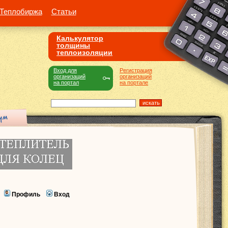
Теплобиржа
Статьи
Калькулятор
толщины
теплоизоляции
Вход для
Регистрация
организаций
организаций
на портал
на портале
Профиль
Вход