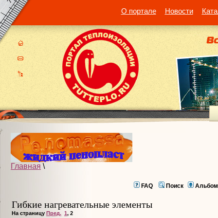
О портале
Новости
Ката
Главная
\
FAQ
Поиск
Альбом
Гибкие нагревательные элементы
На страницу
Пред.
1
,
2