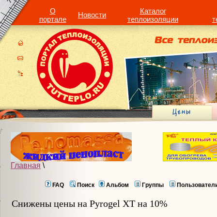
О
Каталог
Новости
портале
теплоизоляции
т
Главная
\
FAQ
Поиск
Альбом
Группы
Пользовател
Снижены цены на Pyrogel XT на 10%