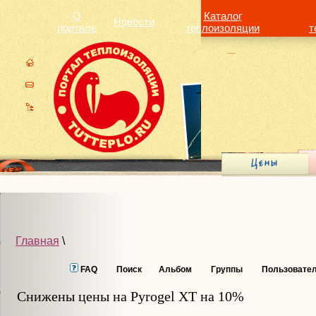
О
Каталог
Новости
портале
теплоизоляции
т
Главная
\
FAQ
Поиск
Альбом
Группы
Пользовате
Снижены цены на Pyrogel XT на 10%