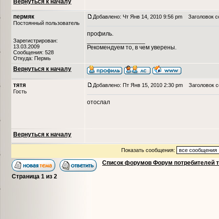
Вернуться к началу
пермяк
Добавлено: Чт Янв 14, 2010 9:56 pm
Заголовок с
Постоянный пользователь
профиль.
_________________
Зарегистрирован:
13.03.2009
Рекомендуем то, в чем уверены.
Сообщения: 528
Откуда: Пермь
Вернуться к началу
тятя
Добавлено: Пт Янв 15, 2010 2:30 pm
Заголовок с
Гость
отослал
Вернуться к началу
Показать сообщения:
Список форумов Форум потребителей 
Страница
1
из
2