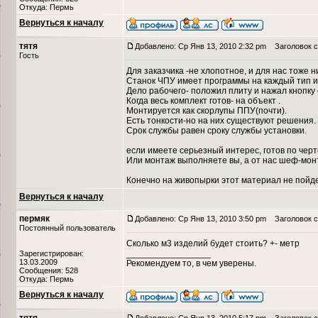
Откуда: Пермь
Вернуться к началу
тятя
Добавлено: Ср Янв 13, 2010 2:32 pm
Заголовок с
Гость
Для заказчика -не хлопотное, и для нас тоже н
Станок ЧПУ имеет программы на каждый тип и
Дело рабочего- положил плиту и нажал кнопку 
Когда весь комплект готов- на объект .
Монтируется как скорлупы ППУ(почти).
Есть тонкости-но на них существуют решения.
Срок службы равен сроку службы установки.
если имеете серьезный интерес, готов по чер
Или монтаж выполняете вы, а от нас шеф-мон
Конечно на живопырки этот материал не пойдет
Вернуться к началу
пермяк
Добавлено: Ср Янв 13, 2010 3:50 pm
Заголовок с
Постоянный пользователь
Сколько м3 изделий будет стоить? +- метр
_________________
Зарегистрирован:
13.03.2009
Рекомендуем то, в чем уверены.
Сообщения: 528
Откуда: Пермь
Вернуться к началу