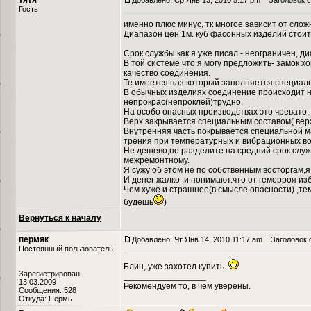
тятя
Добавлено: Ср Янв 13, 2010 5:17 pm
Заголовок с
Гость
именно плюс минус, тк многое зависит от слож
Диапазон цен 1м. куб фасонных изделий стоит 
Срок службы как я уже писал - неограничен, д
В той системе что я могу предложить- замок 
качество соединения.
Те имеется паз который заполняется специаль
В обычных изделиях соединение происходит не
непрокрас(непроклей)трудно.
На особо опасных производствах это чревато,
Верх закрывается специальным составом( вер
Внутренняя часть покрывается специальной м
трения при температурных и вибрационных во
Не дешево,но разделите на средний срок служб
межремонтному.
Я сужу об этом не по собственным восторгам,я 
И денег жалко ,и понимают.что от геморроя из
Чем хуже и страшнее(в смысле опасности) ,т
будешь
)
Вернуться к началу
пермяк
Добавлено: Чт Янв 14, 2010 11:17 am
Заголовок 
Постоянный пользователь
Блин, уже захотел купить.
Зарегистрирован:
_________________
13.03.2009
Рекомендуем то, в чем уверены.
Сообщения: 528
Откуда: Пермь