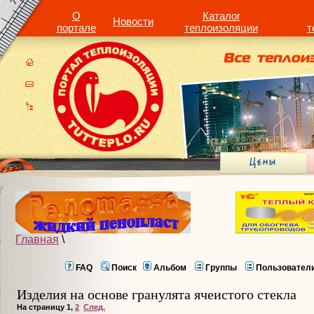
О
Каталог
Новости
портале
теплоизоляции
т
Главная
\
FAQ
Поиск
Альбом
Группы
Пользовател
Изделия на основе гранулята ячеистого стекла
На страницу
1
,
2
След.