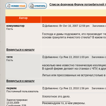
Список форумов Форум потребителей 
Автор
комуникатор
Добавлено: Вт Окт 16, 2007 12:59 pm
Заголовок с
Гость
Господа и дамы подскажите, кто производит 
основе гранулята ячеистого стекла? В каком г
Вернуться к началу
тятя
Добавлено: Ср Янв 13, 2010 1:03 pm
Заголовок с
Гость
насколько мне известно техническую изоляцию
В одной фирме делают на станках с ЧПУ, в д
Литых или прессованных не встречал,только в 
Вернуться к началу
пермяк
Добавлено: Ср Янв 13, 2010 1:56 pm
Заголовок с
Постоянный пользователь
Хлопотное это дело.
_________________
Зарегистрирован:
13.03.2009
Рекомендуем то, в чем уверены.
Сообщения: 528