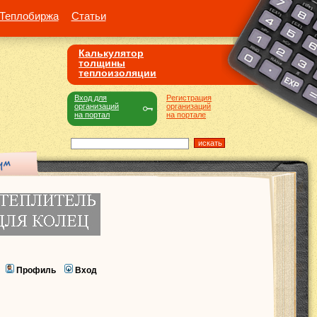
Теплобиржа
Статьи
Калькулятор
толщины
теплоизоляции
Вход для
Регистрация
организаций
организаций
на портал
на портале
Профиль
Вход