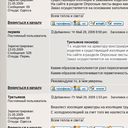
существующей изоляции и замокание изделия
Зарегистрирован:
21.05.2009
На сайте в разделе Опросные листы видно ка
Сообщения: 69
Заказ осуществляется на основании заполнен
Откуда: Одесса
_________________
Всем тепла и света!
Вернуться к началу
пермяк
Добавлено: Чт Май 28, 2009 8:59 pm
Заголовок с
Постоянный пользователь
Третьяков писал(а):
Зарегистрирован:
Т.к. изделие на арматуру конструир
13.03.2009
изделия к существующей изоляции и
Сообщения: 528
На сайте в разделе Опросные листы
Откуда: Пермь
Заказ осуществляется на основании
Каким образом выполняется узел пересечения
Каким образом обеспечивается герметичность 
_________________
Рекомендуем то, в чем уверены.
Вернуться к началу
Третьяков
Добавлено: Пт Май 29, 2009 1:53 pm
Заголовок с
Постоянный пользователь
Внахлест изоляция арматуры на изоляцию трубы
Зарегистрирован:
С холодоизоляцией за счет того же нахлеста
21.05.2009
_________________
Сообщения: 69
Всем тепла и света!
Откуда: Одесса
Вернуться к началу