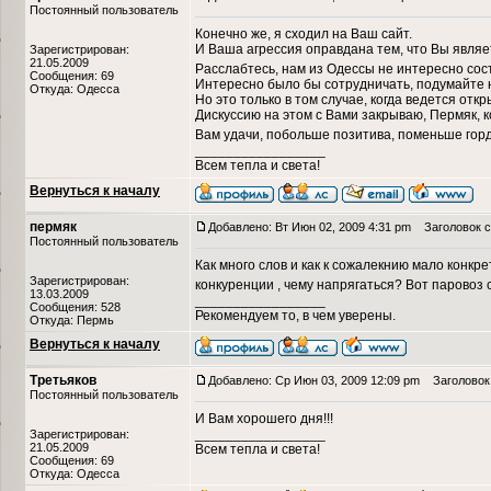
Постоянный пользователь
Конечно же, я сходил на Ваш сайт.
И Ваша агрессия оправдана тем, что Вы явля
Зарегистрирован:
21.05.2009
Расслабтесь, нам из Одессы не интересно со
Сообщения: 69
Интересно было бы сотрудничать, подумайте 
Откуда: Одесса
Но это только в том случае, когда ведется откр
Дискуссию на этом с Вами закрываю, Пермяк, 
Вам удачи, побольше позитива, поменьше горды
_________________
Всем тепла и света!
Вернуться к началу
пермяк
Добавлено: Вт Июн 02, 2009 4:31 pm
Заголовок с
Постоянный пользователь
Как много слов и как к сожалекнию мало конкр
Зарегистрирован:
конкуренции , чему напрягаться? Вот паровоз с
13.03.2009
_________________
Сообщения: 528
Рекомендуем то, в чем уверены.
Откуда: Пермь
Вернуться к началу
Третьяков
Добавлено: Ср Июн 03, 2009 12:09 pm
Заголовок 
Постоянный пользователь
И Вам хорошего дня!!!
_________________
Зарегистрирован:
21.05.2009
Всем тепла и света!
Сообщения: 69
Откуда: Одесса