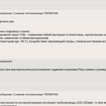
ообщения: Съемная теплоизоляция ТЕРМОПАК
лено как:
хних покровных тканях.
кровной ткани ТХМ - термохимстойкий материал (стеклоткань, пропитанная 
. химически стойким материалом).
мпературам (до -40 С), воздействию окружающей среды, слабым растворам ки
ообщения:
аги при вертикальном расположении задвижки например?Как снимать размер
ообщения: Съемная теплоизоляция ТЕРМОПАК
четом нахлеста на прилегающую изоляцию трубопровода (100-200мм), то при 