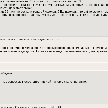
ет затекать или нет? Если нет ,то почему и за счет чего?
ет происходить только в случае ГЕРМЕТИЧНОСТИ изоляции. Вы готовы обосно
мокнет? Действительно?
аш? Значит перестали делать? А делали? Если делали , то дайте фото и покр
неприличия просто. Практику нужно иметь. Всегда скептически отношусь к у
сообщения: Съемная теплоизоляция ТЕРМОПАК
тороны приобрело болезненную агрессию по непонятным для меня причинам.
ля нормальной дискуссии. Но не в таком виде. Весьма интересно, кто скрыва
ообщения:
нные вопросы? Посмотрите наш сайт, многое станет понятно.
сообщения: Съемная теплоизоляция ТЕРМОПАК