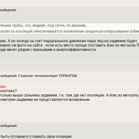
ообщения:
цию трубы, это, видимо, под затек, по-вашему...
 нахлеста изоляций обеспечивается исключение конденсатообразования (обм
ако. А по холоду за счет парциального давления пара лед на задвижке будет.
виях см фото на сайте , если есть место проще поставить бокс из металла
везде висят рядом с призывами к энергоэффективности.
сообщения: Съемная теплоизоляция ТЕРМОПАК
ако.
понятиях?
лько выше сальника задвижки, т.е. там, где нет изоляции. А бокс из металла 
еометрии задвижки не представляется возможным.
сообщения:
о быть готовым отстаивать свою позицию.