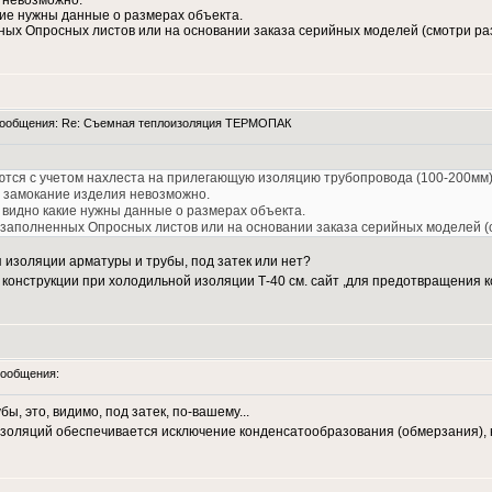
 невозможно.
кие нужны данные о размерах объекта.
ных Опросных листов или на основании заказа серийных моделей (смотри ра
ообщения: Re: Съемная теплоизоляция ТЕРМОПАК
уются с учетом нахлеста на прилегающую изоляцию трубопровода (100-200мм
 замокание изделия невозможно.
 видно какие нужны данные о размерах объекта.
 заполненных Опросных листов или на основании заказа серийных моделей (
 изоляции арматуры и трубы, под затек или нет?
конструкции при холодильной изоляции Т-40 см. сайт ,для предотвращения 
ообщения:
, это, видимо, под затек, по-вашему...
 изоляций обеспечивается исключение конденсатообразования (обмерзания),