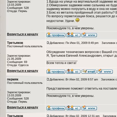
1.Вдода на улице на вертикальной задвижке мож
Зарегистрирован:
13.03.2009
2.Обмерзание задвижки ниже сальника не буд
Сообщения: 528
задвижку можно погрузить в воду и она не на
Откуда: Пермь
3.Бокс из металла пройденный этап работы? В
По вопросу герметизации бокса, решается до 
недостатки. Удачи.
_________________
Рекомендуем то, в чем уверены.
Вернуться к началу
Третьяков
Добавлено: Пн Июн 01, 2009 8:49 pm
Заголовок 
Постоянный пользователь
Обсуждение технических вопросов с Вашей с
Я, Третьяков Евгений Александрович, открыт д
Зарегистрирован:
21.05.2009
_________________
Сообщения: 69
Всем тепла и света!
Откуда: Одесса
Вернуться к началу
пермяк
Добавлено: Вт Июн 02, 2009 8:57 am
Заголовок с
Постоянный пользователь
Представление поможет ответить на поставле
_________________
Зарегистрирован:
13.03.2009
Рекомендуем то, в чем уверены.
Сообщения: 528
Откуда: Пермь
Вернуться к началу
Третьяков
Добавлено: Вт Июн 02, 2009 12:31 pm
Заголовок 