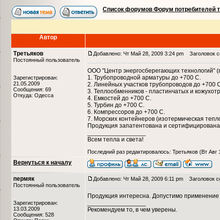
Список форумов Форум потребителей 
Автор
Третьяков
Добавлено: Чт Май 28, 2009 3:24 pm
Заголовок с
Постоянный пользователь
ООО "Центр энергосберегающих технологий" (
1. Трубопроводной арматуры до +700 С.
Зарегистрирован:
21.05.2009
2. Линейных участков трубопроводов до +700 С
Сообщения: 69
3. Теплообменников - пластинчатых и кожухот
Откуда: Одесса
4. Емкостей до +700 С.
5. Турбин до +700 С.
6. Компрессоров до +700 С.
7. Морских контейнеров (изотермическая тепл
Продукция запатентована и сертифицирована 
_________________
Всем тепла и света!
Последний раз редактировалось: Третьяков (Вт Авг 1
Вернуться к началу
пермяк
Добавлено: Чт Май 28, 2009 6:11 pm
Заголовок с
Постоянный пользователь
Продукция интересна. Допустимо применение
_________________
Зарегистрирован:
13.03.2009
Рекомендуем то, в чем уверены.
Сообщения: 528