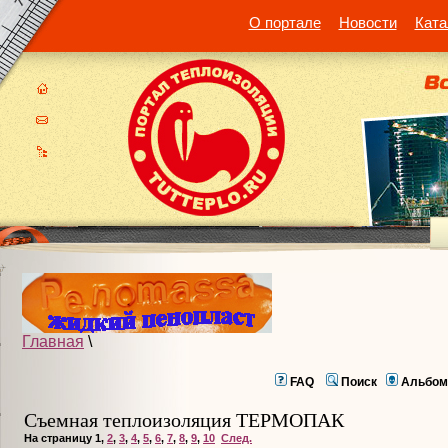
О портале
Новости
Ката
Главная
\
FAQ
Поиск
Альбом
Съемная теплоизоляция ТЕРМОПАК
На страницу
1
,
2
,
3
,
4
,
5
,
6
,
7
,
8
,
9
,
10
След.