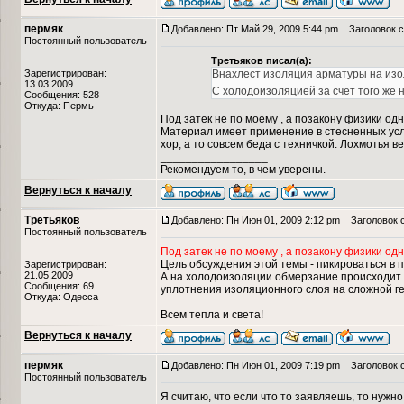
пермяк
Добавлено: Пт Май 29, 2009 5:44 pm
Заголовок с
Постоянный пользователь
Третьяков писал(а):
Зарегистрирован:
Внахлест изоляция арматуры на изоля
13.03.2009
С холодоизоляцией за счет того же
Сообщения: 528
Откуда: Пермь
Под затек не по моему , а позакону физики одн
Материал имеет применение в стесненных усло
хор, а то совсем беда с техничкой. Лохмотья 
_________________
Рекомендуем то, в чем уверены.
Вернуться к началу
Третьяков
Добавлено: Пн Июн 01, 2009 2:12 pm
Заголовок 
Постоянный пользователь
Под затек не по моему , а позакону физики одн
Цель обсуждения этой темы - пикироваться в 
Зарегистрирован:
21.05.2009
А на холодоизоляции обмерзание происходит то
Сообщения: 69
уплотнения изоляционного слоя на сложной г
Откуда: Одесса
_________________
Всем тепла и света!
Вернуться к началу
пермяк
Добавлено: Пн Июн 01, 2009 7:19 pm
Заголовок 
Постоянный пользователь
Я считаю, что если что то заявляешь, то нужн