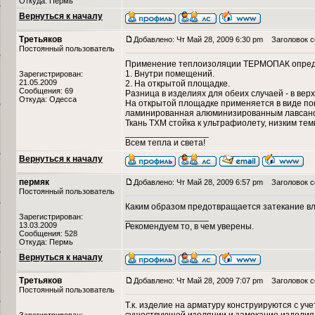
Откуда: Пермь
Вернуться к началу
Третьяков
Добавлено: Чт Май 28, 2009 6:30 pm
Заголовок с
Постоянный пользователь
Применение теплоизоляции ТЕРМОПАК опреде
1. Внутри помещений.
Зарегистрирован:
21.05.2009
2. На открытой площадке.
Сообщения: 69
Разница в изделиях для обеих случаей - в вер
Откуда: Одесса
На открытой площадке применяется в виде по
ламинированная алюминизированным лавсаном
Ткань ТХМ стойка к ультрафиолету, низким те
_________________
Всем тепла и света!
Вернуться к началу
пермяк
Добавлено: Чт Май 28, 2009 6:57 pm
Заголовок с
Постоянный пользователь
Каким образом предотвращается затекание вл
_________________
Зарегистрирован:
13.03.2009
Рекомендуем то, в чем уверены.
Сообщения: 528
Откуда: Пермь
Вернуться к началу
Третьяков
Добавлено: Чт Май 28, 2009 7:07 pm
Заголовок с
Постоянный пользователь
Т.к. изделие на арматуру конструируются с у