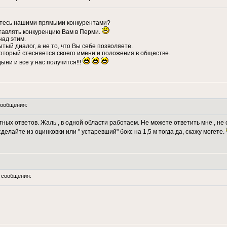
етесь нашими прямыми конкурентами?
ставлять конкуренцию Вам в Перми.
над этим.
ытый диалог, а не то, что Вы себе позволяете.
который стесняется своего имени и положения в обществе.
ни и все у нас получится!!!
ообщения:
етных ответов. Жаль , в одной области работаем. Не можете ответить мне , 
делайте из оцинковки или " устаревший" бокс на 1,5 м тогда да, скажу могете.
сообщения: