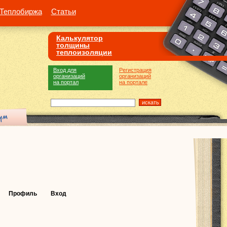
Теплобиржа
Статьи
Калькулятор
толщины
теплоизоляции
Вход для
Регистрация
организаций
организаций
на портал
на портале
Профиль
Вход