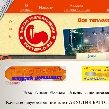
О
Каталог
Новости
портале
теплоизоляции
т
Главная
\
FAQ
Поиск
Альбом
Группы
Пользовател
Качество звукоизоляции плит АКУСТИК БАТТ