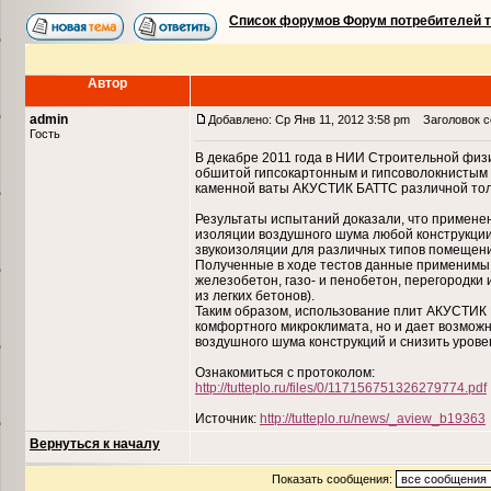
Список форумов Форум потребителей 
Автор
admin
Добавлено: Ср Янв 11, 2012 3:58 pm
Заголовок с
Гость
В декабре 2011 года в НИИ Строительной физ
обшитой гипсокартонным и гипсоволокнистым 
каменной ваты АКУСТИК БАТТС различной тол
Результаты испытаний доказали, что примен
изоляции воздушного шума любой конструкции
звукоизоляции для различных типов помещен
Полученные в ходе тестов данные применимы 
железобетон, газо- и пенобетон, перегородки 
из легких бетонов).
Таким образом, использование плит АКУСТИК 
комфортного микроклимата, но и дает возмож
воздушного шума конструкций и снизить урове
Ознакомиться с протоколом:
http://tutteplo.ru/files/0/117156751326279774.pdf
Источник:
http://tutteplo.ru/news/_aview_b19363
Вернуться к началу
Показать сообщения: