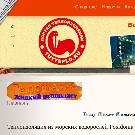
О портале
Новости
Ката
Главная
\
FAQ
Поиск
Альбом
Теплоизоляция из морских водорослей Posidonia 