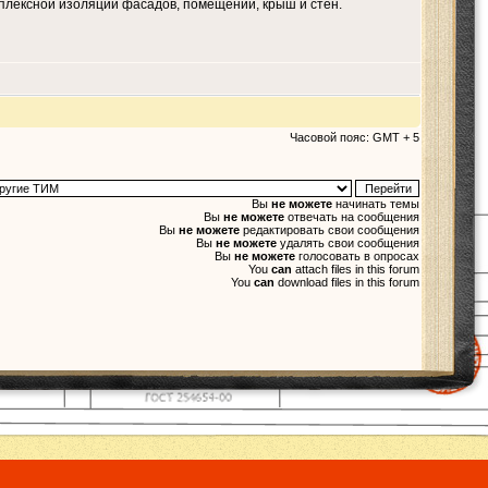
плексной изоляции фасадов, помещений, крыш и стен.
Часовой пояс: GMT + 5
Вы
не можете
начинать темы
Вы
не можете
отвечать на сообщения
Вы
не можете
редактировать свои сообщения
Вы
не можете
удалять свои сообщения
Вы
не можете
голосовать в опросах
You
can
attach files in this forum
You
can
download files in this forum