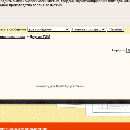
адить выпуск экологически чистых, твердых звукоизолирующих плит для ком
бное производство вполне возможно.
азать сообщения:
теплоизоляции
->
Другие ТИМ
Перейти:
Powered by
phpBB
© 2001 phpBB Group
ight © 2006 «Центр теплоизоляции»