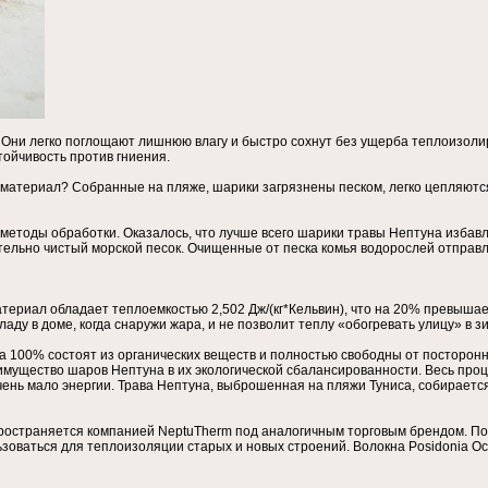
 Они легко поглощают лишнюю влагу и быстро сохнут без ущерба теплоизоли
тойчивость против гниения.
материал? Собранные на пляже, шарики загрязнены песком, легко цепляются
етоды обработки. Оказалось, что лучше всего шарики травы Нептуна избавля
ительно чистый морской песок. Очищенные от песка комья водорослей отпра
ериал обладает теплоемкостью 2,502 Дж/(кг*Кельвин), что на 20% превышает
аду в доме, когда снаружи жара, и не позволит теплу «обогревать улицу» в 
а 100% состоят из органических веществ и полностью свободны от посторонни
мущество шаров Нептуна в их экологической сбалансированности. Весь проце
чень мало энергии. Трава Нептуна, выброшенная на пляжи Туниса, собираетс
ространяется компанией NeptuTherm под аналогичным торговым брендом. Пок
ьзоваться для теплоизоляции старых и новых строений. Волокна Posidonia Oc