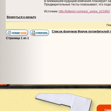
В ближайшем будущем компания планирует нал
Предварительные тесты показывают, что подо
Источник:
http://tutteplo.ru/news/_aview_b21863
Вернуться к началу
Пок
Список форумов Форум потребителей 
Страница
1
из
1
Copyr