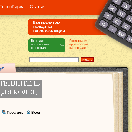
Теплобиржа
Статьи
Калькулятор
толщины
теплоизоляции
Вход для
Регистрация
организаций
организаций
на портал
на портале
Профиль
Вход