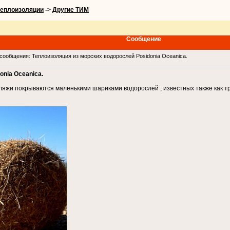
теплоизоляции
->
Другие ТИМ
Сообщение
ообщения: Теплоизоляция из морских водорослей Posidonia Oceanica.
onia Oceanica.
яжи покрываются маленькими шариками водорослей , известных также как тр