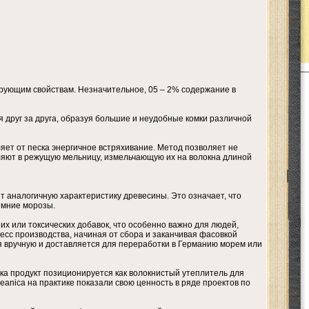
рующим свойствам. Незначительное, 05 – 2% содержание в
 друг за друга, образуя большие и неудобные комки различной
ет от песка энергичное встряхивание. Метод позволяет не
вляют в режущую мельницу, измельчающую их на волокна длиной
 аналогичную характеристику древесины. Это означает, что
зимние морозы.
х или токсических добавок, что особенно важно для людей,
сс производства, начиная от сбора и заканчивая фасовкой
я вручную и доставляется для переработки в Германию морем или
а продукт позиционируется как волокнистый утеплитель для
eanica на практике показали свою ценность в ряде проектов по