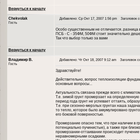
Вернуться к началу
Chekvolak
Добавлено: Ср Окт 17, 2007 1:56 pm
Заголовок с
Гость
Особо существенным не отличается..разница в
ПСБ - С - 35ФМ, 50ФМ стоит значительно деш
Так что выбор только за вами
Вернуться к началу
Владимир В.
Добавлено: Чт Окт 18, 2007 9:12 am
Заголовок со
Гость
Здравствуйте!
Действительно, вопрос теплоизоляции фундаме
основные вопросы...
Актуальность связана прежде всего с климатом
Т.е. зимой грунт промерзает на определенную г
период года грунт не успевает оттаять, образ
Т.е. при сезонно-мерзлых грунтах наша задач
то тепло, которое было аккумулировано грунт
его боковой поверхностью.
Промерзание опасно тем, что при наличии в гру
потенциально пучинистые), а также при близк
промерзании-оттаивании происходит пучение
неравномерными осадками.