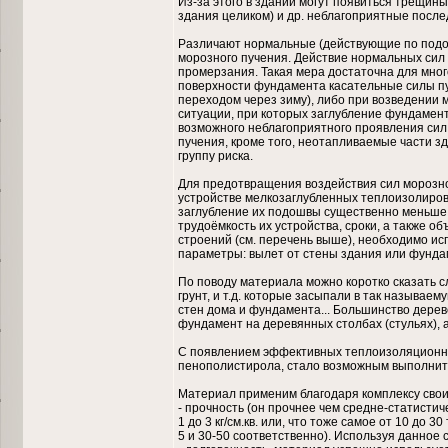
Из-за этого в здании могут появиться трещины
здания целиком) и др. неблагоприятные после
Различают нормальные (действующие по подо
морозного пучения. Действие нормальных сил
промерзания. Такая мера достаточна для мног
поверхности фундамента касательные силы пуче
переходом через зиму), либо при возведении м
ситуации, при которых заглубление фундаме
возможного неблагоприятного проявления сил
пучения, кроме того, неотапливаемые части зд
группу риска.
Для предотвращения воздействия сил морозно
устройстве мелкозаглубленных теплоизолиро
заглубление их подошвы существенно меньше, 
трудоёмкость их устройства, сроки, а также 
строений (см. перечень выше), необходимо ис
параметры: вылет от стены здания или фунда
По поводу материала можно коротко сказать с
грунт, и т.д. которые засыпали в так называ
стен дома и фундамента... Большинство дереве
фундамент на деревянных столбах (стульях),
С появлением эффективных теплоизоляционных
пенополистирола, стало возможным выполнить
Материал применим благодаря комплексу свои
- прочность (он прочнее чем средне-статистич
1 до 3 кг/см.кв. или, что тоже самое от 10 до 3
5 и 30-50 соответственно). Используя данное