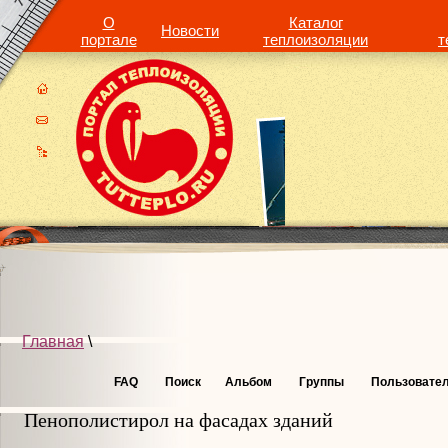
О
Каталог
Новости
портале
теплоизоляции
т
Главная
\
FAQ
Поиск
Альбом
Группы
Пользовате
Пенополистирол на фасадах зданий