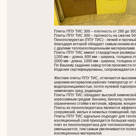
Плиты ППУ ТИС 300 – плотность от 280 до 300 
Плиты ППУ ТИС 300 – прочность на сжатие 500
Пенополиуретан (ППУ ТИС) - легкий и прочны
благодаря которой обладает самым низким к
с другими теплоизоляционными материалами.
Плиты ППУ ТИС имеют стандартные размеры
1200 мм – длина, 600 мм – ширина, толщина от
2000 мм - длина, 1000 мм - ширина, толщина о
По Вашему заданию завод готов произвести пл
Изделия сертифицированы, сопровождаются с
Жесткие плиты ППУ ТИС, отличаются высоким
широким интервалом рабочих температур от -6
водопроницаемостью, почти нулевой паропрон
химических сред, радиации.
Плиты ППУ ТИС обладают высокой химической 
агрессивным средам: бензину, бензолу, галог
ограниченно стойки к кетонам, эфирам, конце
Плиты из пенополиуретана являются эффекти
сооружений, жилых и нежилых помещений, п
Плиты ППУ ТИС идеально подходят для теплоиз
изоляционный слой приходится большая нагрузк
плит из пенополиуретана для теплоизоляции 
уменьшается, тем самым увеличивается поле
изоляционных материалов.