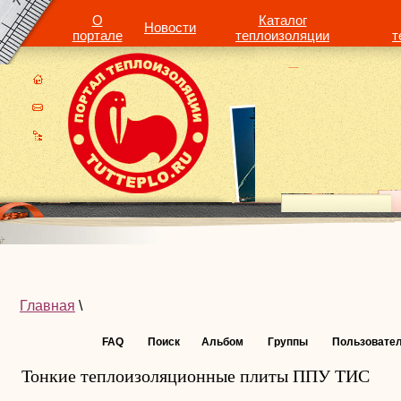
О
Каталог
Новости
портале
теплоизоляции
т
Главная
\
FAQ
Поиск
Альбом
Группы
Пользовате
Тонкие теплоизоляционные плиты ППУ ТИС