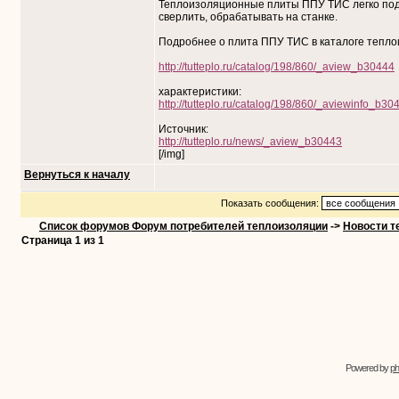
Теплоизоляционные плиты ППУ ТИС легко пода
сверлить, обрабатывать на станке.
Подробнее о плита ППУ ТИС в каталоге тепло
http://tutteplo.ru/catalog/198/860/_aview_b30444
характеристики:
http://tutteplo.ru/catalog/198/860/_aviewinfo_b30
Источник:
http://tutteplo.ru/news/_aview_b30443
[/img]
Вернуться к началу
Показать сообщения:
Список форумов Форум потребителей теплоизоляции
->
Новости т
Страница
1
из
1
Powered by
p